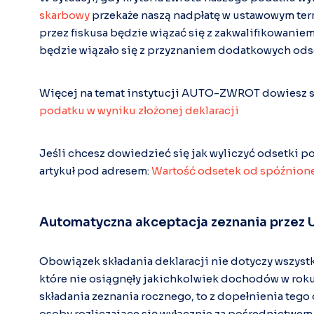
skarbowy
przekaże naszą nadpłatę w ustawowym term
przez fiskusa będzie wiązać się z zakwalifikowanie
będzie wiązało się z przyznaniem dodatkowych ods
Więcej na temat instytucji AUTO-ZWROT dowiesz si
podatku w wyniku złożonej deklaracji
Jeśli chcesz dowiedzieć się jak wyliczyć odsetki 
artykuł pod adresem:
Wartość odsetek od spóźnione
Automatyczna akceptacja zeznania przez
Obowiązek składania deklaracji nie dotyczy wszystk
które nie osiągnęły jakichkolwiek dochodów w ro
składania zeznania rocznego, to z dopełnienia te
osoby rozliczające się wyłącznie za pośrednictwem