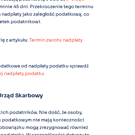
inie 45 dni. Przekroczenie tego terminu
m nadpłaty jako zaległość podatkową, co
etek podatnikowi.
ę z artykułu:
Termin zwrotu nadpłaty
podatkowe od nadpłaty podatku sprawdź
j nadpłaty podatku
 Urząd Skarbowy
ich podatników. Nie dość, że osoby,
ku podatkowym nie mają konieczności
go obowiązku mogą zrezygnować również
 podatnika. W szczególności dotyczy to