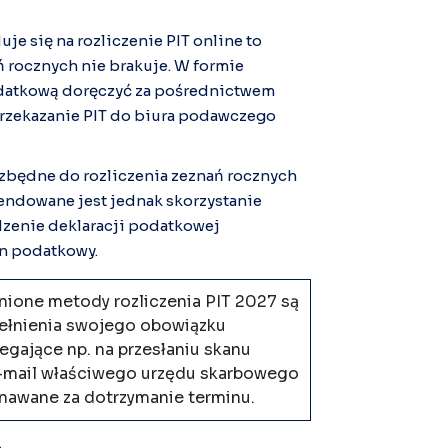
je się na rozliczenie PIT online to
 rocznych nie brakuje. W formie
odatkową doręczyć za pośrednictwem
rzekazanie PIT do biura podawczego
ezbędne do rozliczenia zeznań rocznych
mendowane jest jednak skorzystanie
dzenie deklaracji podatkowej
an podatkowy.
nione metody rozliczenia PIT 2027 są
ełnienia swojego obowiązku
legające np. na przesłaniu skanu
i e-mail właściwego urzędu skarbowego
uznawane za dotrzymanie terminu.