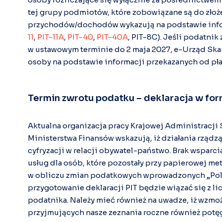
tej grupy podmiotów, które zobowiązane są do złoże
przychodów/dochodów wykazują na podstawie infor
11
,
PIT-11A
,
PIT-40
,
PIT-40A
, PIT-8C). Jeśli podatnik
w ustawowym terminie do 2 maja 2027, e-Urząd Sk
osoby na podstawie informacji przekazanych od pła
Termin zwrotu podatku – deklaracja w fo
Aktualna organizacja pracy Krajowej Administracji
Ministerstwa Finansów wskazują, iż działania rząd
cyfryzacji w relacji obywatel-państwo. Brak wsparc
usług dla osób, które pozostały przy papierowej met
w obliczu zmian podatkowych wprowadzonych „Po
przygotowanie deklaracji PIT będzie wiązać się z l
podatnika. Należy mieć również na uwadze, iż wzm
przyjmujących nasze zeznania roczne również potęg