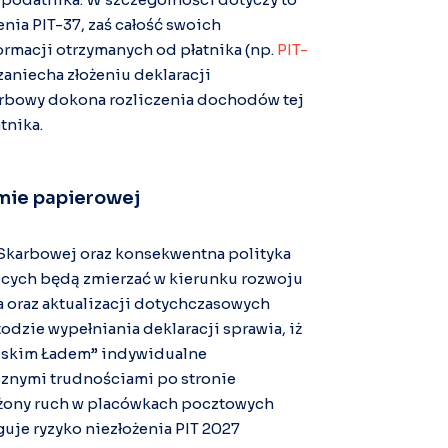
nia PIT-37, zaś całość swoich
macji otrzymanych od płatnika (np.
PIT-
 zaniecha złożeniu deklaracji
arbowy dokona rozliczenia dochodów tej
tnika.
rmie papierowej
 Skarbowej oraz konsekwentna polityka
zących będą zmierzać w kierunku rozwoju
ia oraz aktualizacji dotychczasowych
odzie wypełniania deklaracji sprawia, iż
lskim Ładem” indywidualne
icznymi trudnościami po stronie
ożony ruch w placówkach pocztowych
uje ryzyko niezłożenia PIT 2027