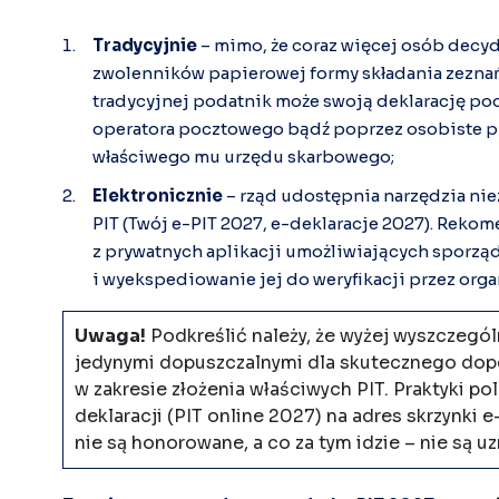
Tradycyjnie
– mimo, że coraz więcej osób decydu
zwolenników papierowej formy składania zeznań
tradycyjnej podatnik może swoją deklarację p
operatora pocztowego bądź poprzez osobiste p
właściwego mu urzędu skarbowego;
Elektronicznie
– rząd udostępnia narzędzia ni
PIT (Twój e-PIT 2027, e-deklaracje 2027). Reko
z prywatnych aplikacji umożliwiających sporzą
i wyekspediowanie jej do weryfikacji przez org
Uwaga!
Podkreślić należy, że wyżej wyszczegól
jedynymi dopuszczalnymi dla skutecznego dop
w zakresie złożenia właściwych PIT. Praktyki po
deklaracji (PIT online 2027) na adres skrzynk
nie są honorowane, a co za tym idzie – nie są 