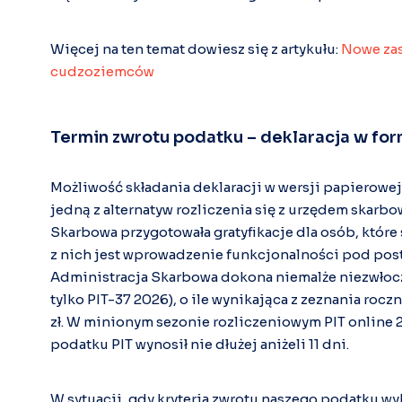
Więcej na ten temat dowiesz się z artykułu:
Nowe zas
cudzoziemców
Termin zwrotu podatku – deklaracja w for
Możliwość składania deklaracji w wersji papierowej
jedną z alternatyw rozliczenia się z urzędem skarb
Skarbowa przygotowała gratyfikacje dla osób, które 
z nich jest wprowadzenie funkcjonalności pod pos
Administracja Skarbowa dokona niemalże niezwłoczn
tylko PIT-37 2026), o ile wynikająca z zeznania roc
zł. W minionym sezonie rozliczeniowym PIT online 
podatku PIT wynosił nie dłużej aniżeli 11 dni.
W sytuacji, gdy kryteria zwrotu naszego podatku wy