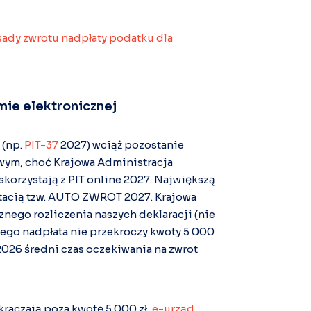
ady zwrotu nadpłaty podatku dla
mie elektronicznej
 (np.
PIT-37
2027) wciąż pozostanie
owym, choć Krajowa Administracja
skorzystają z PIT online 2027. Największą
tacią tzw. AUTO ZWROT 2027. Krajowa
ego rozliczenia naszych deklaracji (nie
znego nadpłata nie przekroczy kwoty 5 000
2026 średni czas oczekiwania na zwrot
kraczają poza kwotę 5 000 zł,
e-urząd