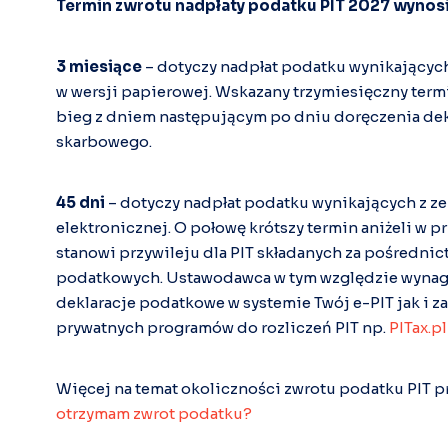
Termin zwrotu nadpłaty podatku PIT 2027 wynosi
3 miesiące
– dotyczy nadpłat podatku wynikających
w wersji papierowej. Wskazany trzymiesięczny term
bieg z dniem następującym po dniu doręczenia dek
skarbowego.
45 dni
– dotyczy nadpłat podatku wynikających z ze
elektronicznej. O połowę krótszy termin aniżeli w 
stanowi przywileju dla PIT składanych za pośredni
podatkowych. Ustawodawca w tym względzie wynag
deklaracje podatkowe w systemie Twój e-PIT jak i 
prywatnych programów do rozliczeń PIT np.
PITax.p
Więcej na temat okoliczności zwrotu podatku PIT pr
otrzymam zwrot podatku?