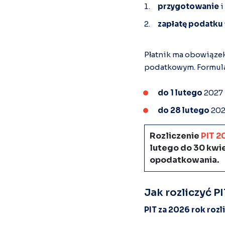
przygotowanie
i
zapłatę podatku
Płatnik ma obowiąze
podatkowym. Formularz
do 1 lutego
2027 r
do 28 lutego
2027
Rozliczenie
PIT 2
lutego do 30 kwie
opodatkowania.
Jak rozliczyć P
PIT za 2026 rok ro