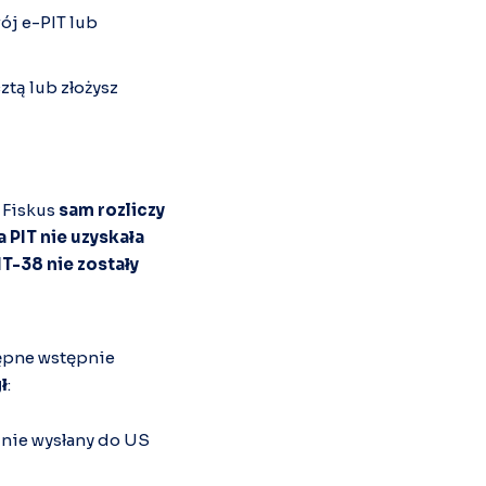
ój e-PIT lub
ztą lub złożysz
. Fiskus
sam rozliczy
 PIT nie uzyskała
PIT-38 nie zostały
tępne wstępnie
ł
:
znie wysłany do US