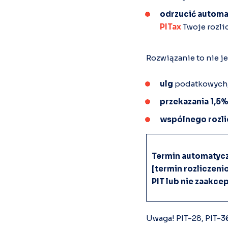
odrzucić automa
PITax
Twoje rozlic
Rozwiązanie to nie j
ulg
podatkowych
przekazania 1,5
wspólnego rozli
Termin automatycz
[termin rozliczenio
PIT lub nie zaakce
Uwaga! PIT-28, PIT-36