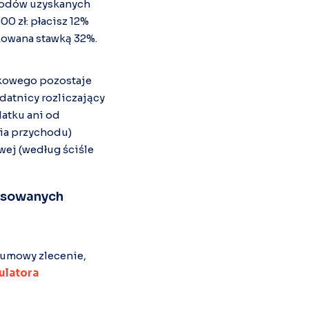
hodów uzyskanych
0 zł: płacisz 12%
kowana stawką 32%.
kowego pozostaje
datnicy rozliczający
datku ani od
ia przychodu)
wej (według ściśle
tosowanych
 umowy zlecenie,
ulatora