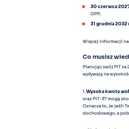
30 czerwca 2027
OPP;
31 grudnia 2032 r
Więcej informacji na 
Co musisz wiedz
Planując swój PIT za
wpływają na wysokość
1.
Wysoka kwota wol
oraz PIT-37 mogą sko
Oznacza to, że jeśli 
dochodowego, a pobra