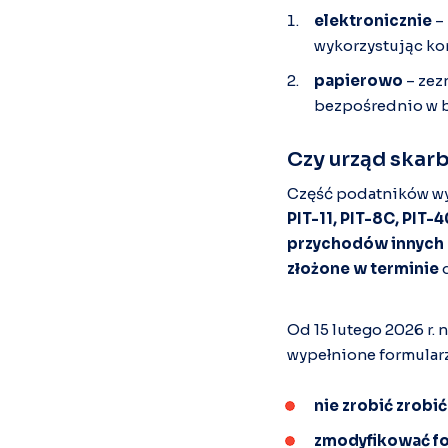
elektronicznie
– 
wykorzystując kom
papierowo
– zez
bezpośrednio w 
Czy urząd skarb
Część podatników wy
PIT-11, PIT-8C, PIT-
przychodów innych 
złożone w terminie
d
Od 15 lutego 2026 r.
wypełnione formularz
nie zrobić zrobić
zmodyfikować f