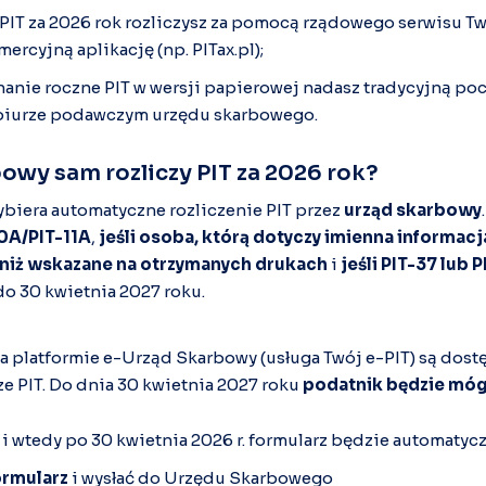
PIT za 2026 rok rozliczysz za pomocą rządowego serwisu Tw
ercyjną aplikację (np. PITax.pl);
nanie roczne PIT w wersji papierowej nadasz tradycyjną poc
biurze podawczym urzędu skarbowego.
owy sam rozliczy PIT za 2026 rok?
biera automatyczne rozliczenie PIT przez
urząd skarbowy
40A/PIT-11A
,
jeśli osoba, którą dotyczy imienna informacja
niż wskazane na otrzymanych drukach
i
jeśli PIT-37 lub 
o 30 kwietnia 2027 roku.
 na platformie e-Urząd Skarbowy (usługa Twój e-PIT) są dos
e PIT. Do dnia 30 kwietnia 2027 roku
podatnik będzie móg
i wtedy po 30 kwietnia 2026 r. formularz będzie automatyc
ormularz
i wysłać do Urzędu Skarbowego