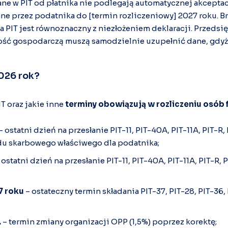
ne w PIT od płatnika nie podlegają automatycznej akceptac
ne przez podatnika do [termin rozliczeniowy] 2027 roku. B
a PIT jest równoznaczny z niezłożeniem deklaracji. Przedsi
ość gospodarczą muszą samodzielnie uzupełnić dane, gdyż 
2026 rok?
IT oraz jakie inne
terminy obowiązują w rozliczeniu osób 
– ostatni dzień na przesłanie PIT-11, PIT-40A, PIT-11A, PIT-R, 
du skarbowego właściwego dla podatnika;
 ostatni dzień na przesłanie PIT-11, PIT-40A, PIT-11A, PIT-R, 
7 roku
– ostateczny termin składania PIT-37, PIT-28, PIT-36, 
.
– termin zmiany organizacji OPP (1,5%) poprzez korektę;