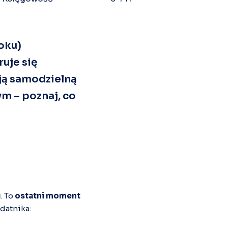
oku)
uje się
ają samodzielną
m – poznaj, co
u
. To
ostatni moment
datnika: