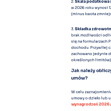
2.
Skala podatkowa (
w 2026 roku wynosi 1
(minus kwota zmniejs
3.
Składka zdrowotna
brak możliwości odli
się na formularzach 
dochodu. Przywilej 
zachowano jedynie dl
określonych limitów)
Jak należy oblic
umów?
W celu zaznajomienia
umowy o dzieło lub 
wynagrodzeń 2026 / 