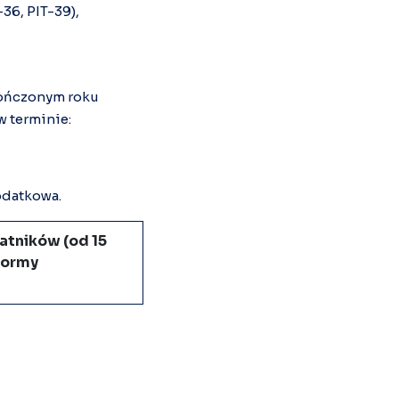
-36, PIT-39),
kończonym roku
w terminie:
odatkowa.
atników (od 15
 formy