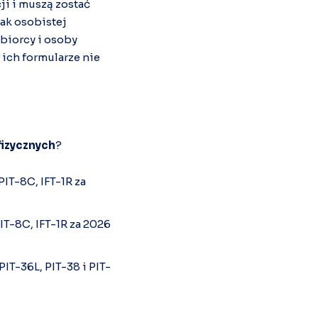
ji i muszą zostać
rak osobistej
ębiorcy i osoby
ich formularze nie
fizycznych
?
PIT-8C, IFT-1R za
PIT-8C, IFT-1R za 2026
PIT-36L, PIT-38 i PIT-