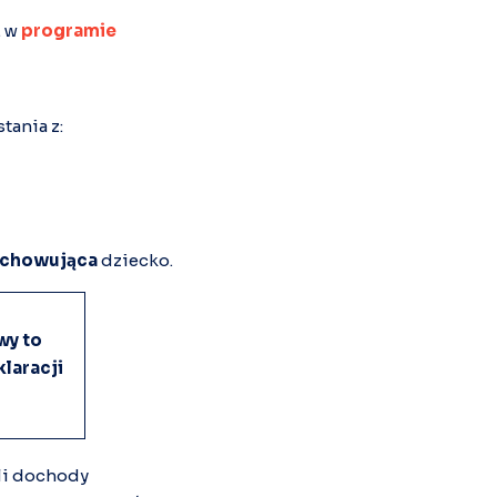
. w
programie
tania z:
ychowująca
dziecko.
wy to
klaracji
ali dochody