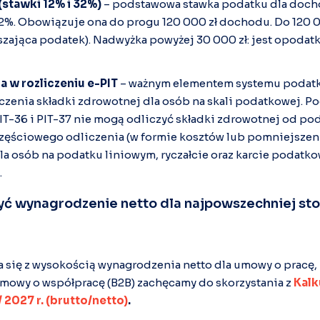
stawki 12% i 32%)
– podstawowa stawka podatku dla doc
2%. Obowiązuje ona do progu 120 000 zł dochodu. Do 120 00
zająca podatek). Nadwyżka powyżej 30 000 zł: jest opodat
 w rozliczeniu e-PIT
– ważnym elementem systemu podat
czenia składki zdrowotnej dla osób na skali podatkowej. Po
PIT-36 i PIT-37 nie mogą odliczyć składki zdrowotnej od po
częściowego odliczenia (w formie kosztów lub pomniejszen
a osób na podatku liniowym, ryczałcie oraz karcie podatko
.
zyć wynagrodzenie netto dla najpowszechniej s
 się z wysokością wynagrodzenia netto dla umowy o pracę,
umowy o współpracę (B2B) zachęcamy do skorzystania z
Kalk
2027 r. (brutto/netto)
.