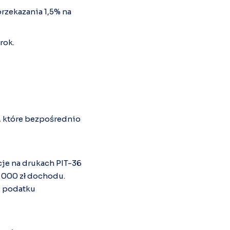
przekazania 1,5% na
rok.
y, które bezpośrednio
cje na drukach PIT-36
0 000 zł dochodu.
sz podatku