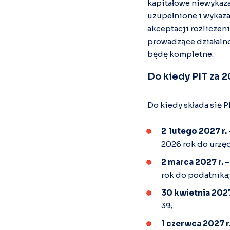
kapitałowe niewykaza
uzupełnione i wykaza
akceptacji rozliczeni
prowadzące działaln
będę kompletne.
Do kiedy PIT za 
Do kiedy składa się P
2 lutego 2027 r.
2026 rok do urzę
2 marca 2027 r.
–
rok do podatnika;
30 kwietnia 202
39;
1 czerwca 2027 r