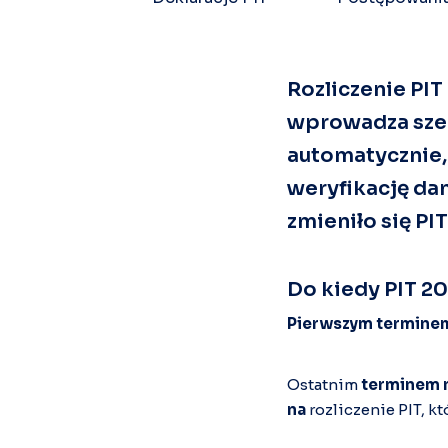
Rozliczenie PIT
wprowadza szer
automatycznie, 
weryfikację dan
zmieniło się PIT
Do kiedy PIT 2
Pierwszym termine
Ostatnim
terminem n
na
rozliczenie PIT, 