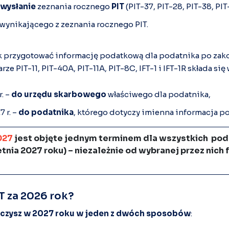
wysłanie
zeznania rocznego
PIT
(PIT-37, PIT-28, PIT-38, PIT
wynikającego z zeznania rocznego PIT.
k przygotować informację podatkową dla podatnika po za
e PIT-11, PIT-40A, PIT-11A, PIT-8C, IFT-1 i IFT-1R składa się 
. –
do urzędu skarbowego
właściwego dla podatnika,
 r. –
do podatnika
, którego dotyczy imienna informacja p
027
jest objęte jednym terminem dla wszystkich pod
tnia 2027 roku) – niezależnie od wybranej przez nich
IT za 2026 rok?
zliczysz w 2027 roku w jeden z dwóch sposobów
: