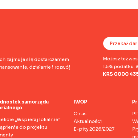
Przekaż da
Możesz też wes
ch zajmuje się dostarczaniem
1,5% podatku. 
ansowanie, działanie i rozwój
KRS 0000 435
ednostek samorządu
IWOP
Pr
orialnego
O nas
PI
jekcie „Wspieraj lokalnie”
Aktualności
Ws
tąpienie do projektu
E-pity 2026/2027
Pr
menty
me