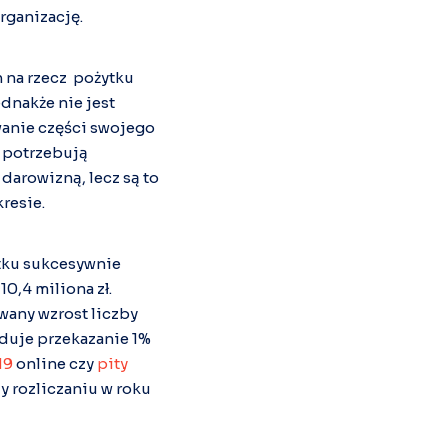
rganizację.
h na rzecz pożytku
dnakże nie jest
wanie części swojego
 potrzebują
darowizną, lecz są to
resie.
tku sukcesywnie
0,4 miliona zł.
any wzrost liczby
duje przekazanie 1%
19
online czy
pity
y rozliczaniu w roku