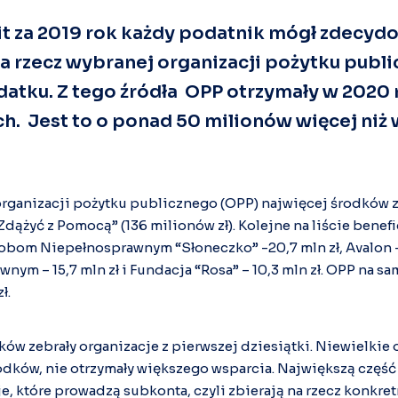
pit za 2019 rok każdy podatnik mógł zdecyd
na rzecz wybranej organizacji pożytku publ
atku. Z tego źródła OPP otrzymały w 2020 
ch. Jest to o ponad 50 milionów więcej ni
organizacji pożytku publicznego (OPP) najwięcej środków 
ążyć z Pomocą” (136 milionów zł). Kolejne na liście benefi
bom Niepełnosprawnym “Słoneczko” -20,7 mln zł, Avalon 
m – 15,7 mln zł i Fundacja “Rosa” – 10,3 mln zł. OPP na sa
ł.
ów zebrały organizacje z pierwszej dziesiątki. Niewielkie o
rodków, nie otrzymały większego wsparcia. Największą częś
e, które prowadzą subkonta, czyli zbierają na rzecz konkre