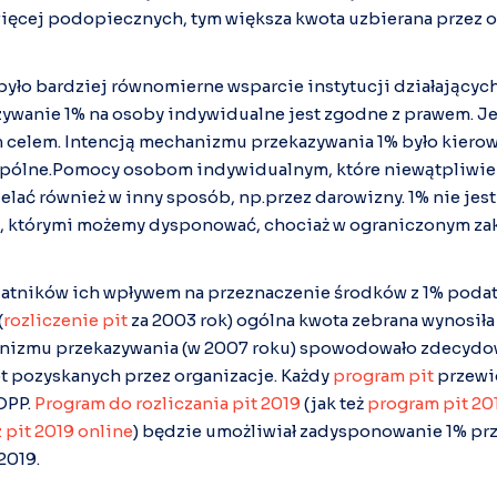
ęcej podopiecznych, tym większa kwota uzbierana przez o
 było bardziej równomierne wsparcie instytucji działającyc
ywanie 1% na osoby indywidualne jest zgodne z prawem. Je
 celem. Intencją mechanizmu przekazywania 1% było kiero
pólne.Pomocy osobom indywidualnym, które niewątpliwie
lać również w inny sposób, np.przez darowizny. 1% nie jest 
, którymi możemy dysponować, chociaż w ograniczonym zak
atników ich wpływem na przeznaczenie środków z 1% poda
(
rozliczenie pit
za 2003 rok) ogólna kwota zebrana wynosiła 1
izmu przekazywania (w 2007 roku) spowodowało zdecydow
t pozyskanych przez organizacje. Każdy
program pit
przewi
OPP.
Program do rozliczania pit 2019
(jak też
program pit 20
z pit 2019 online
) będzie umożliwiał zadysponowanie 1% prz
2019.