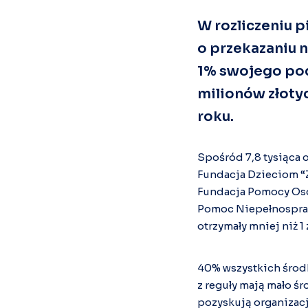
W rozliczeniu 
o przekazaniu 
1% swojego pod
milionów złoty
roku.
Spośród 7,8 tysiąca 
Fundacja Dzieciom “Zd
Fundacja Pomocy Oso
Pomoc Niepełnosprawny
otrzymały mniej niż 1 z
40% wszystkich środk
z reguły mają mało ś
pozyskują organizacj