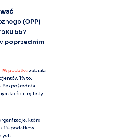
ować
icznego (OPP)
roku 557
ż w poprzednim
z
1% podatku
zebrała
cjentów 1% to:
– Bezpośrednia
mym końcu tej listy
rganizacje, które
ć z 1% podatków
tnych