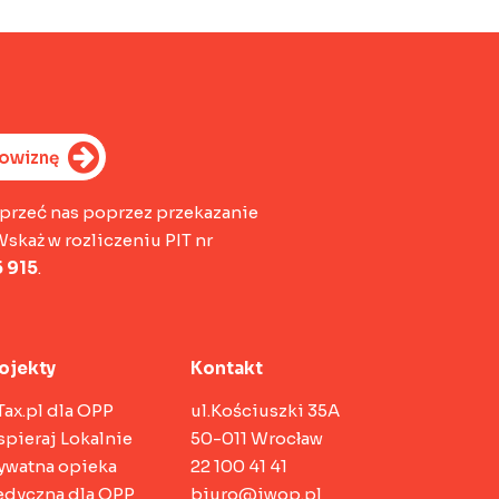
rowiznę
przeć nas poprzez przekazanie
Wskaż w rozliczeniu PIT nr
 915
.
ojekty
Kontakt
Tax.pl dla OPP
ul.Kościuszki 35A
pieraj Lokalnie
50-011 Wrocław
ywatna opieka
22 100 41 41
dyczna dla OPP
biuro@iwop.pl