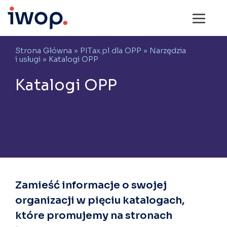
Strona Główna
»
PITax.pl dla OPP
»
Narzędzia
i usługi
» Katalogi OPP
Katalogi OPP
Zamieść informacje o swojej
organizacji w pięciu katalogach,
które promujemy na stronach