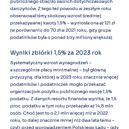
publicznego straciło swoich dotychczasowych
darczyńców. Z tego też powodu w zeszłym roku
obserwowaliśmy skokowy wzrost średniej
przekazywanej kwoty 1,5% – wyniosła ona aż 121 zł
(w porównaniu do 70 zł w 2021 roku, gdy grupa
podatników była o ponad trzy miliony większa).
Wyniki zbiórki 1,5% za 2023 rok
Systematyczny wzrost wynagrodzeń –
a szczególnie płacy minimalnej – był główną
przyczyną, dla której w 2023 roku znacznie więcej
podatników i podatniczek mogło przekazać
organizacjom pożytku publicznego swoje 1,5%
podatku. Z danych resortu finansów wynika, że 1,5
proc. podatku w tym roku przekazało aż 14,8 mln
osób. Choć jest to o 2,1 mln więcej niż w 2022
roku, to dalej znacznie mniej niż dwa lata temu –
czyli przed wprowadzeniem Polskiego Ładu – gdy