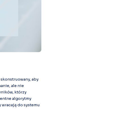
k skonstruowany, aby
nie, ale nie
wników, którzy
gentne algorytmy
cy wracają do systemu