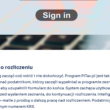
o rozliczeniu
 zacząć coś robić i nie dokończyć. Program PITax.pl jest ta
ać podatnikom, którzy zaczęli wypełniać w programie zezna
, aby uzupełnili formularz do końca. System zachęca użytko
ed wysłaniem zeznania, do kontynuacji rozliczenia. Inteli
 e-maile z prośbą o dalszą pracę nad rozliczeniem. Podatni
onym numerem KRS.