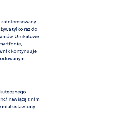
t zainteresowany
żywa tylko raz do
gramów. Unikatowe
martfonie,
ownik kontynuuje
zakodowanym
 skutecznego
anci nawiążą z nim
 miał ustawiony