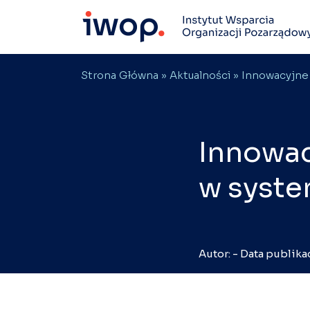
Strona Główna
»
Aktualności
» Innowacyjne 
Innowac
w syste
Autor: - Data publik