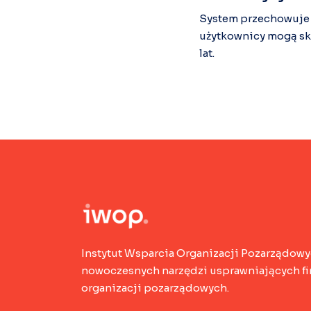
System przechowuje k
użytkownicy mogą sk
lat.
Instytut Wsparcia Organizacji Pozarządowy
nowoczesnych narzędzi usprawniających fin
organizacji pozarządowych.