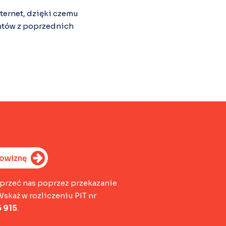
ternet, dzięki czemu
ntów z poprzednich
rowiznę
przeć nas poprzez przekazanie
Wskaż w rozliczeniu PIT nr
 915
.