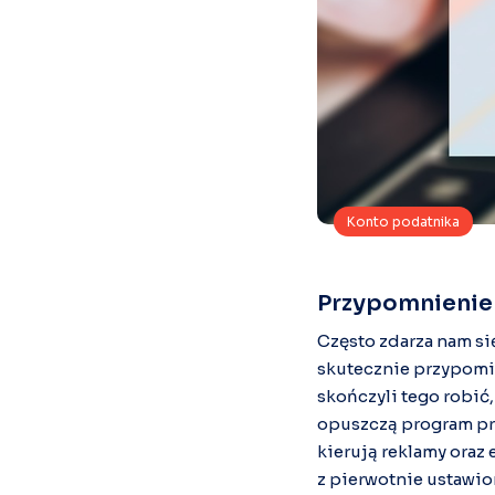
Konto podatnika
Przypomnienie 
Często zdarza nam się
skutecznie przypomin
skończyli tego robić
opuszczą program prz
kierują reklamy oraz
z pierwotnie ustawi