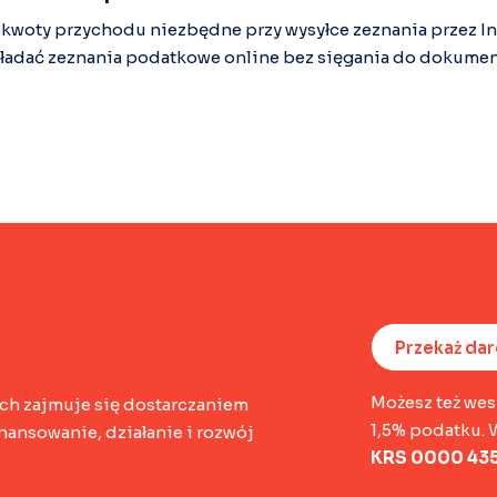
woty przychodu niezbędne przy wysyłce zeznania przez In
ładać zeznania podatkowe online bez sięgania do dokume
Przekaż da
Możesz też wes
ch zajmuje się dostarczaniem
1,5% podatku. 
ansowanie, działanie i rozwój
KRS 0000 435